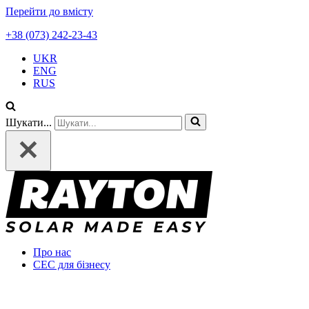
Перейти до вмісту
+38 (073) 242-23-43
UKR
ENG
RUS
Шукати...
Про нас
СЕС для бізнесу