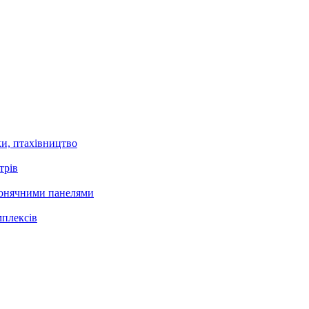
и, птахівництво
трів
 сонячними панелями
мплексів