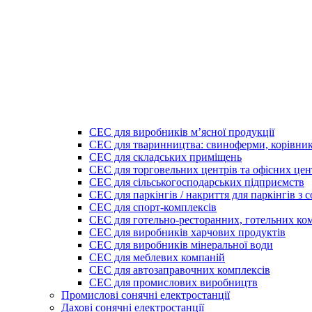
СЕС для виробників мʼясної продукції
СЕС для тваринництва: свиноферми, корівник
СЕС для складських приміщень
СЕС для торговельних центрів та офісних цен
СЕС для сільськогосподарських підприємств
СЕС для паркінгів / накриття для паркінгів з
СЕС для спорт-комплексів
СЕС для готельно-ресторанних, готельних ко
СЕС для виробників харчових продуктів
СЕС для виробників мінеральної води
СЕС для меблевих компаній
СЕС для автозаправочних комплексів
СЕС для промислових виробництв
Промислові сонячні електростанції
Дахові сонячні електростанції