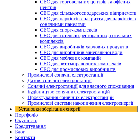
СЕС для торговельних центрів та офісних
центрів
СЕС для сільськогосподарських підприємств
СЕС для паркінгів / накриття для паркінгів з
сонячними панелями
СЕС для спорт-комплексів
СЕС для готельно-ресторанних, готельних
комплексів
СЕС для виробників харчових продуктів
СЕС для виробників мінеральної води
СЕС для меблевих компаній
СЕС для автозаправочних комплексів
СЕС для промислових виробництв
Промислові сонячні електростанції
Дахові сонячні електростанції
Сонячні електростанції для власного споживання
Будівництво сонячних електростанцій
Проєктування сонячних електростанцій
Промислові системи накопичення електроенергії
Установки зберігання енергії​
Портфоліо
Окупність
Кредитування
Блог
Контакти