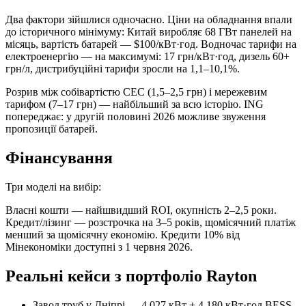
Два фактори зійшлися одночасно. Ціни на обладнання впали
до історичного мінімуму: Китай виробляє 68 ГВт панелей на
місяць, вартість батарей — $100/кВт·год. Водночас тарифи на
електроенергію — на максимумі: 17 грн/кВт·год, дизель 60+
грн/л, дистрибуційні тарифи зросли на 1,1–10,1%.
Розрив між собівартістю СЕС (1,5–2,5 грн) і мережевим
тарифом (7–17 грн) — найбільший за всю історію. ING
попереджає: у другій половині 2026 можливе звуження
пропозиції батарей.
Фінансування
Три моделі на вибір:
Власні кошти — найшвидший ROI, окупність 2–2,5 роки.
Кредит/лізинг — розстрочка на 3–5 років, щомісячний платіж
менший за щомісячну економію. Кредити 10% від
Мінекономіки доступні з 1 червня 2026.
Реальні кейси з портфоліо Rayton
Завод труб у Дніпрі — 4 027 кВт + 4 180 кВт·год BESS.