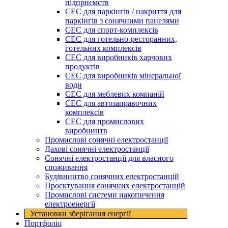
підприємств
СЕС для паркінгів / накриття для
паркінгів з сонячними панелями
СЕС для спорт-комплексів
СЕС для готельно-ресторанних,
готельних комплексів
СЕС для виробників харчових
продуктів
СЕС для виробників мінеральної
води
СЕС для меблевих компаній
СЕС для автозаправочних
комплексів
СЕС для промислових
виробництв
Промислові сонячні електростанції
Дахові сонячні електростанції
Сонячні електростанції для власного
споживання
Будівництво сонячних електростанцій
Проєктування сонячних електростанцій
Промислові системи накопичення
електроенергії
Установки зберігання енергії​
Портфоліо