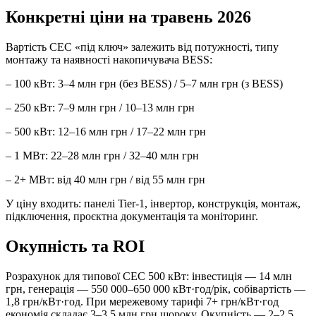
Конкретні ціни на травень 2026
Вартість СЕС «під ключ» залежить від потужності, типу
монтажу та наявності накопичувача BESS:
– 100 кВт: 3–4 млн грн (без BESS) / 5–7 млн грн (з BESS)
– 250 кВт: 7–9 млн грн / 10–13 млн грн
– 500 кВт: 12–16 млн грн / 17–22 млн грн
– 1 МВт: 22–28 млн грн / 32–40 млн грн
– 2+ МВт: від 40 млн грн / від 55 млн грн
У ціну входить: панелі Tier-1, інвертор, конструкція, монтаж,
підключення, проєктна документація та моніторинг.
Окупність та ROI
Розрахунок для типової СЕС 500 кВт: інвестиція — 14 млн
грн, генерація — 550 000–650 000 кВт·год/рік, собівартість —
1,8 грн/кВт·год. При мережевому тарифі 7+ грн/кВт·год
економія складає 3–3,5 млн грн щороку. Окупність — 2–2,5