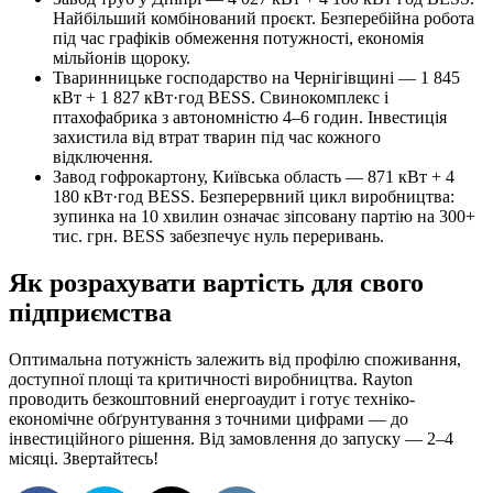
Найбільший комбінований проєкт. Безперебійна робота
під час графіків обмеження потужності, економія
мільйонів щороку.
Тваринницьке господарство на Чернігівщині — 1 845
кВт + 1 827 кВт·год BESS. Свинокомплекс і
птахофабрика з автономністю 4–6 годин. Інвестиція
захистила від втрат тварин під час кожного
відключення.
Завод гофрокартону, Київська область — 871 кВт + 4
180 кВт·год BESS. Безперервний цикл виробництва:
зупинка на 10 хвилин означає зіпсовану партію на 300+
тис. грн. BESS забезпечує нуль переривань.
Як розрахувати вартість для свого
підприємства
Оптимальна потужність залежить від профілю споживання,
доступної площі та критичності виробництва. Rayton
проводить безкоштовний енергоаудит і готує техніко-
економічне обґрунтування з точними цифрами — до
інвестиційного рішення. Від замовлення до запуску — 2–4
місяці. Звертайтесь!