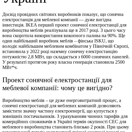
Досвід провідних світових виробників показує, що сонячна
електростанція для меблевої компанії — дуже вигідна
інвестиція. IKEA перший проект сонячної електростанції для
виробництва меблів реалізувала ще в 2017 році. З цього часу
вона скоротила використання викопного палива на 90%. Ще
один найбільший виробник меблів – фінська ISKU, що
володіє найбільшим меблевим комбінатом у Північній Європі,
встановила у 2022 році наземну сонячну електростанцію
потужністю 2,8 МВт, що складається з 6000 сонячних панелей.
У результаті протягом року власна генерація становила 2500
МВт*ч.
Проект сонячної електростанції для
меблевої компанії: чому це вигідно?
Виробництво меблів – це дуже енерговитратний процес, а
сонячні електростанції для меблевих компаній дозволяють
замістити значну частину електроенергії, що купується у
зовнішніх постачальників. З урахуванням чинних тарифів для
комерційних споживачів в Україні термін окупності СЕС для
меблевого виробництва становить близько 2 років. При цьому