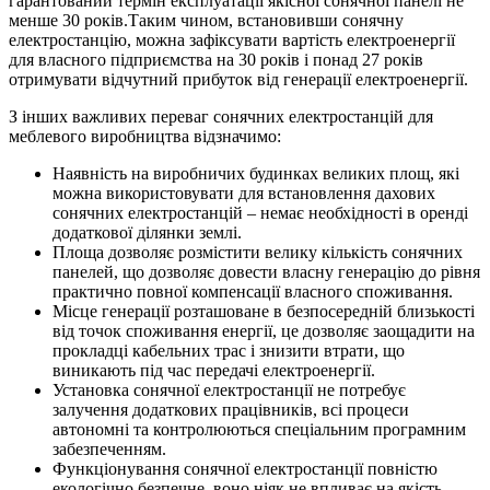
гарантований термін експлуатації якісної сонячної панелі не
менше 30 років.Таким чином, встановивши сонячну
електростанцію, можна зафіксувати вартість електроенергії
для власного підприємства на 30 років і понад 27 років
отримувати відчутний прибуток від генерації електроенергії.
З інших важливих переваг сонячних електростанцій для
меблевого виробництва відзначимо:
Наявність на виробничих будинках великих площ, які
можна використовувати для встановлення дахових
сонячних електростанцій – немає необхідності в оренді
додаткової ділянки землі.
Площа дозволяє розмістити велику кількість сонячних
панелей, що дозволяє довести власну генерацію до рівня
практично повної компенсації власного споживання.
Місце генерації розташоване в безпосередній близькості
від точок споживання енергії, це дозволяє заощадити на
прокладці кабельних трас і знизити втрати, що
виникають під час передачі електроенергії.
Установка сонячної електростанції не потребує
залучення додаткових працівників, всі процеси
автономні та контролюються спеціальним програмним
забезпеченням.
Функціонування сонячної електростанції повністю
екологічно безпечне, воно ніяк не впливає на якість