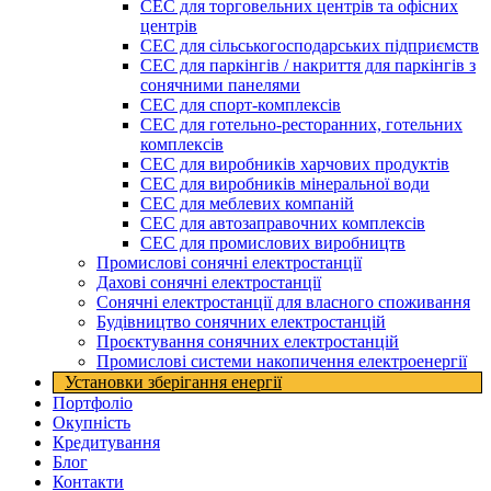
СЕС для торговельних центрів та офісних
центрів
СЕС для сільськогосподарських підприємств
СЕС для паркінгів / накриття для паркінгів з
сонячними панелями
СЕС для спорт-комплексів
СЕС для готельно-ресторанних, готельних
комплексів
СЕС для виробників харчових продуктів
СЕС для виробників мінеральної води
СЕС для меблевих компаній
СЕС для автозаправочних комплексів
СЕС для промислових виробництв
Промислові сонячні електростанції
Дахові сонячні електростанції
Сонячні електростанції для власного споживання
Будівництво сонячних електростанцій
Проєктування сонячних електростанцій
Промислові системи накопичення електроенергії
Установки зберігання енергії​
Портфоліо
Окупність
Кредитування
Блог
Контакти