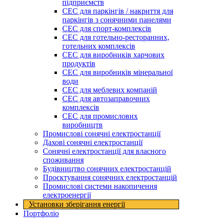
підприємств
СЕС для паркінгів / накриття для
паркінгів з сонячними панелями
СЕС для спорт-комплексів
СЕС для готельно-ресторанних,
готельних комплексів
СЕС для виробників харчових
продуктів
СЕС для виробників мінеральної
води
СЕС для меблевих компаній
СЕС для автозаправочних
комплексів
СЕС для промислових
виробництв
Промислові сонячні електростанції
Дахові сонячні електростанції
Сонячні електростанції для власного
споживання
Будівництво сонячних електростанцій
Проєктування сонячних електростанцій
Промислові системи накопичення
електроенергії
Установки зберігання енергії​
Портфоліо