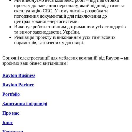
Ми виконуємо весь комплекс робіт – від підготовки
проекту до навчання персоналу, який відповідатиме за
експлуатацію СЕС. У тому числі – розробка та
погодження документації для підключення до
централізованої енергосистеми.
Виконує роботи з точним дотриманням усіх стандартів
та вимог законодавства України.
Реалізація проекту із виконанням усіх тимчасових
параметрів, зазначених у договорі.
Сонячні електростанції для меблевих компаній від Rayton – ми
зробимо ваш бізнес вигіднішим!
Rayton Business
Rayton Partner
Portfolio
Запитання і відповіді
Про нас
Блог
Контакти