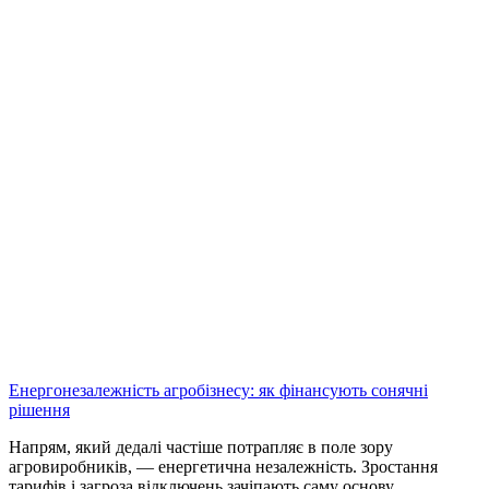
Енергонезалежність агробізнесу: як фінансують сонячні
рішення
Напрям, який дедалі частіше потрапляє в поле зору
агровиробників, — енергетична незалежність. Зростання
тарифів і загроза відключень зачіпають саму основу