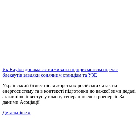
Як Rayton допомагає виживати підприємствам під час
блекаутів завдяки сонячним станціям та УЗЕ
Український бізнес після жорстких російських атак на
енергосистему та в контексті підготовки до важкої зими дедалі
активніше інвестує у власну генерацію електроенергії. За
даними Асоціації
Детальніше »