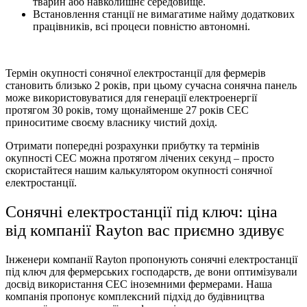
тварин або навколишнє середовище.
Встановлення станції не вимагатиме найму додаткових
працівників, всі процеси повністю автономні.
Термін окупності сонячної електростанції для фермерів
становить близько 2 років, при цьому сучасна сонячна панель
може використовуватися для генерації електроенергії
протягом 30 років, тому щонайменше 27 років СЕС
приноситиме своєму власнику чистий дохід.
Отримати попередні розрахунки прибутку та термінів
окупності СЕС можна протягом лічених секунд – просто
скористайтеся нашим калькулятором окупності сонячної
електростанції.
Сонячні електростанції під ключ: ціна
від компанії Rayton вас приємно здивує
Інженери компанії Rayton пропонують сонячні електростанції
під ключ для фермерських господарств, де вони оптимізували
досвід використання СЕС іноземними фермерами. Наша
компанія пропонує комплексний підхід до будівництва