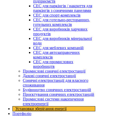
підприємств
СЕС для паркінгів / накриття для
паркінгів з сонячними панелями
СЕС для спорт-комплексів
СЕС для готельно-ресторанних,
готельних комплексів
СЕС для виробників харчових
продуктів
СЕС для виробників мінеральної
води
СЕС для меблевих компаній
СЕС для автозаправочних
комплексів
СЕС для промислових
виробництв
Промислові сонячні електростанції
Дахові сонячні електростанції
Сонячні електростанції для власного
споживання
Будівництво сонячних електростанцій
Проєктування сонячних електростанцій
Промислові системи накопичення
електроенергії
Установки зберігання енергії​
Портфоліо