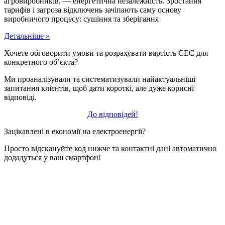
агровиробників, — енергетична незалежність. Зростання
тарифів і загроза відключень зачіпають саму основу
виробничого процесу: сушіння та зберігання
Детальніше »
Хочете обговорити умови та розрахувати вартість СЕС для
конкретного об’єкта?
Ми проаналізували та систематизували найактуальніші
запитання клієнтів, щоб дати короткі, але дуже корисні
відповіді.
До відповідей!
Зацікавлені в економії на електроенергії?
Просто відскануйте код нижче та контактні дані автоматично
додадуться у ваш смартфон!