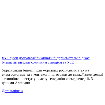
Як Rayton допомагає виживати підприємствам під час
блекаутів завдяки сонячним станціям та УЗЕ
Український бізнес після жорстких російських атак на
енергосистему та в контексті підготовки до важкої зими дедалі
активніше інвестує у власну генерацію електроенергії. За
даними Асоціації
Детальніше »