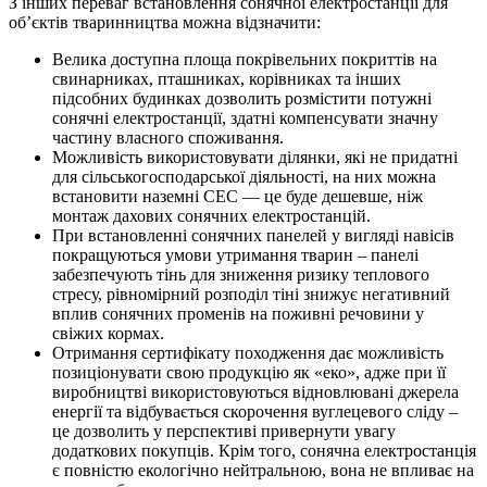
З інших переваг встановлення сонячної електростанції для
об’єктів тваринництва можна відзначити:
Велика доступна площа покрівельних покриттів на
свинарниках, пташниках, корівниках та інших
підсобних будинках дозволить розмістити потужні
сонячні електростанції, здатні компенсувати значну
частину власного споживання.
Можливість використовувати ділянки, які не придатні
для сільськогосподарської діяльності, на них можна
встановити наземні СЕС — це буде дешевше, ніж
монтаж дахових сонячних електростанцій.
При встановленні сонячних панелей у вигляді навісів
покращуються умови утримання тварин – панелі
забезпечують тінь для зниження ризику теплового
стресу, рівномірний розподіл тіні знижує негативний
вплив сонячних променів на поживні речовини у
свіжих кормах.
Отримання сертифікату походження дає можливість
позиціонувати свою продукцію як «еко», адже при її
виробництві використовуються відновлювані джерела
енергії та відбувається скорочення вуглецевого сліду –
це дозволить у перспективі привернути увагу
додаткових покупців. Крім того, сонячна електростанція
є повністю екологічно нейтральною, вона не впливає на