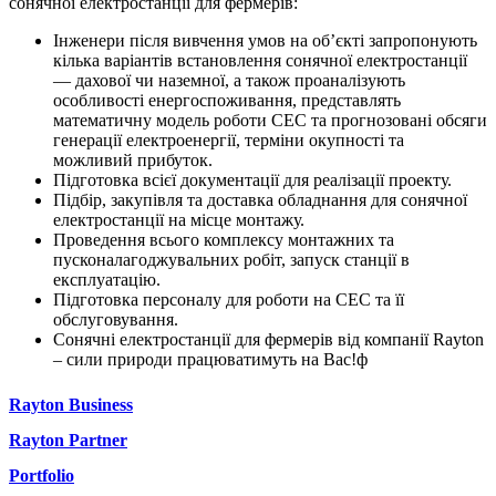
сонячної електростанції для фермерів:
Інженери після вивчення умов на об’єкті запропонують
кілька варіантів встановлення сонячної електростанції
— дахової чи наземної, а також проаналізують
особливості енергоспоживання, представлять
математичну модель роботи СЕС та прогнозовані обсяги
генерації електроенергії, терміни окупності та
можливий прибуток.
Підготовка всієї документації для реалізації проекту.
Підбір, закупівля та доставка обладнання для сонячної
електростанції на місце монтажу.
Проведення всього комплексу монтажних та
пусконалагоджувальних робіт, запуск станції в
експлуатацію.
Підготовка персоналу для роботи на СЕС та її
обслуговування.
Сонячні електростанції для фермерів від компанії Rayton
– сили природи працюватимуть на Вас!ф
Rayton Business
Rayton Partner
Portfolio