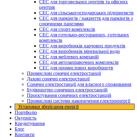
СЕС для торговельних центрів та офісних
центрів
СЕС для сільськогосподарських підприємств
СЕС для паркінгів / накриття для паркінгів з
сонячними панелями
СЕС для спорт-комплексів
СЕС для готельно-ресторанних, готельних
комплексів
СЕС для виробників харчових продуктів
СЕС для виробників мінеральної води
СЕС для меблевих компаній
СЕС для автозаправочних комплексів
СЕС для промислових виробництв
Промислові сонячні електростанції
Дахові сонячні електростанції
Сонячні електростанції для власного споживання
Будівництво сонячних електростанцій
Проєктування сонячних електростанцій
Промислові системи накопичення електроенергії
Установки зберігання енергії​
Портфоліо
Окупність
Кредитування
Блог
Контакти