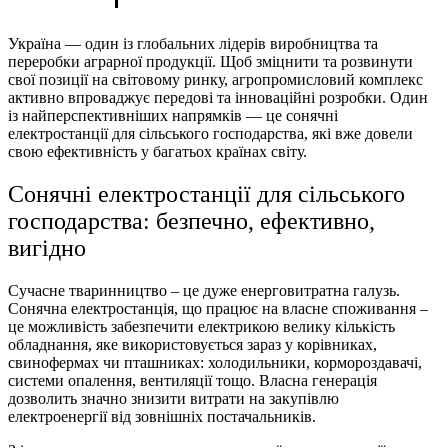
Україна — один із глобальних лідерів виробництва та
переробки аграрної продукції. Щоб зміцнити та розвинути
свої позиції на світовому ринку, агропромисловий комплекс
активно впроваджує передові та інноваційні розробки. Один
із найперспективніших напрямків — це сонячні
електростанції для сільського господарства, які вже довели
свою ефективність у багатьох країнах світу.
Сонячні електростанції для сільського
господарства: безпечно, ефективно,
вигідно
Сучасне тваринництво – це дуже енерговитратна галузь.
Сонячна електростанція, що працює на власне споживання –
це можливість забезпечити електрикою велику кількість
обладнання, яке використовується зараз у корівниках,
свинофермах чи пташниках: холодильники, кормороздавачі,
системи опалення, вентиляції тощо. Власна генерація
дозволить значно знизити витрати на закупівлю
електроенергії від зовнішніх постачальників.