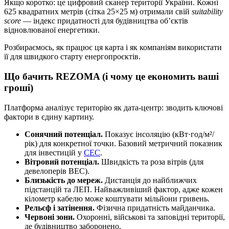
Якщо коротко: це цифровий сканер території України. Кожні
625 квадратних метрів (сітка 25×25 м) отримали свій
suitability
score
— індекс придатності для будівництва об’єктів
відновлюваної енергетики.
Розбираємось, як працює ця карта і як компаніям використати
її для швидкого старту енергопроєктів.
Що бачить REZOMA (і чому це економить ваші
гроші)
Платформа аналізує територію як дата-центр: зводить ключові
фактори в єдину картину.
Сонячний потенціал.
Показує інсоляцію (кВт·год/м²/
рік) для конкретної точки. Базовий метричний показник
для інвестицій у
СЕС
.
Вітровий потенціал.
Швидкість та роза вітрів (для
девелоперів ВЕС).
Близькість до мереж.
Дистанція до найближчих
підстанцій та ЛЕП. Найважливіший фактор, адже кожен
кілометр кабелю може коштувати мільйони гривень.
Рельєф і затінення.
Фізична придатність майданчика.
Червоні зони.
Охоронні, військові та заповідні території,
де будівництво заборонено.