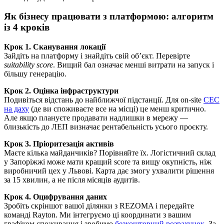
Як бізнесу працювати з платформою: алгоритм
із 4 кроків
Крок 1. Сканування локації
Зайдіть на платформу і знайдіть свій об’єкт. Перевірте
suitability score
. Вищий бал означає менші витрати на запуск і
більшу генерацію.
Крок 2. Оцінка інфраструктури
Подивіться відстань до найближчої підстанції. Для on-site
СЕС
на даху
(де ви споживаєте все на місці) це менш критично.
Але якщо плануєте продавати надлишки в мережу —
близькість до ЛЕП визначає рентабельність усього проєкту.
Крок 3. Пріоритезація активів
Маєте кілька майданчиків? Порівняйте їх. Логістичний склад
у Запоріжжі може мати кращий score та вищу окупність, ніж
виробничий цех у Львові. Карта дає змогу ухвалити рішення
за 15 хвилин, а не після місяців аудитів.
Крок 4. Оцифрування даних
Зробіть скріншот вашої ділянки з REZOMA і передайте
команді Rayton. Ми інтегруємо ці координати з вашим
графіком споживання і зробимо
безкоштовний розрахунок
. За