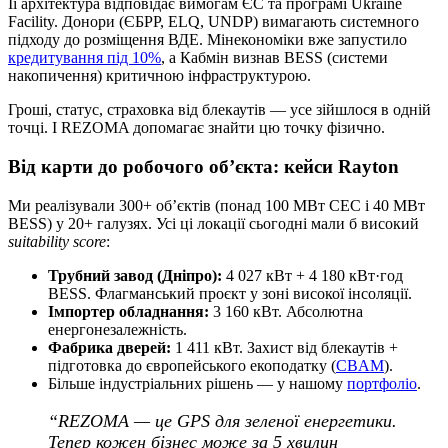
Її архітектура відповідає вимогам ЄС та програмі Ukraine
Facility. Донори (ЄБРР, ELQ, UNDP) вимагають системного
підходу до розміщення ВДЕ. Мінекономіки вже запустило
кредитування під 10%
, а Кабмін визнав BESS (системи
накопичення) критичною інфраструктурою.
Гроші, статус, страховка від блекаутів — усе зійшлося в одній
точці. І REZOMA допомагає знайти цю точку фізично.
Від карти до робочого об’єкта: кейси Rayton
Ми реалізували 300+ об’єктів (понад 100 МВт СЕС і 40 МВт
BESS) у 20+ галузях. Усі ці локації сьогодні мали б високий
suitability score
:
Трубний завод (Дніпро):
4 027 кВт + 4 180 кВт·год
BESS. Флагманський проєкт у зоні високої інсоляції.
Імпортер обладнання:
3 160 кВт. Абсолютна
енергонезалежність.
Фабрика дверей:
1 411 кВт. Захист від блекаутів +
підготовка до європейського екоподатку (
CBAM
).
Більше індустріальних рішень — у нашому
портфоліо
.
“REZOMA — це GPS для зеленої енергетики.
Тепер кожен бізнес може за 5 хвилин