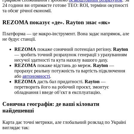
24 години ви отримаєте готове ТЕО: ROI, терміни окупності
та обсяг річної економії.
REZOMA показує «де». Rayton знає «як»
Платформа — це макро-інструмент. Вона задає напрямок, але
не будує станції.
REZOMA
покаже сонячний потенціал регіону.
Rayton
— зробить точний розрахунок генерації з урахуванням
несучої здатності та кута нахилу вашого даху.
REZOMA
покаже відстань до мереж.
Rayton
—
прорахує реальну потужність та вартість підключення
або
автономності
.
REZOMA
дасть бал придатності.
Rayton
—
перетворить його на робочий проєкт, змонтує
обладнання і введе об’єкт в експлуатацію.
Сонячна географія: де ваші кіловати
найдешевші
Карта дає точні метрики, але глобальний розклад по Україні
виглядає так: