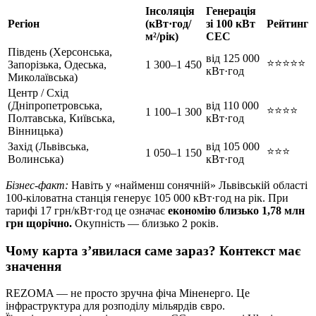
Інсоляція
Генерація
Регіон
(кВт·год/
зі 100 кВт
Рейтинг
м²/рік)
СЕС
Південь (Херсонська,
від 125 000
⭐⭐⭐⭐⭐
Запорізька, Одеська,
1 300–1 450
кВт·год
Миколаївська)
Центр / Схід
(Дніпропетровська,
від 110 000
⭐⭐⭐⭐
1 100–1 300
Полтавська, Київська,
кВт·год
Вінницька)
Захід (Львівська,
від 105 000
⭐⭐⭐
1 050–1 150
Волинська)
кВт·год
Бізнес-факт:
Навіть у «найменш сонячній» Львівській області
100-кіловатна станція генерує 105 000 кВт·год на рік. При
тарифі 17 грн/кВт·год це означає
економію близько 1,78 млн
грн щорічно.
Окупність — близько 2 років.
Чому карта з’явилася саме зараз? Контекст має
значення
REZOMA — не просто зручна фіча Міненерго. Це
інфраструктура для розподілу мільярдів євро.