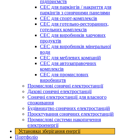
підприємств
СЕС для паркінгів / накриття для
паркінгів з сонячними панелями
СЕС для спорт-комплексів
СЕС для готельно-ресторанних,
готельних комплексів
СЕС для виробників харчових
продуктів
СЕС для виробників мінеральної
води
СЕС для меблевих компаній
СЕС для автозаправочних
комплексів
СЕС для промислових
виробництв
Промислові сонячні електростанції
Дахові сонячні електростанції
Сонячні електростанції для власного
споживання
Будівництво сонячних електростанцій
Проєктування сонячних електростанцій
Промислові системи накопичення
електроенергії
Установки зберігання енергії​
Портфоліо