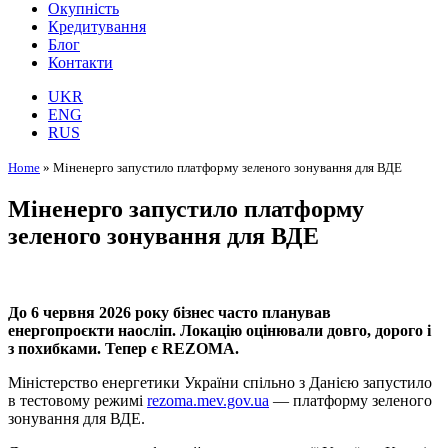
Окупність
Кредитування
Блог
Контакти
UKR
ENG
RUS
Home
»
Міненерго запустило платформу зеленого зонування для ВДЕ
Міненерго запустило платформу
зеленого зонування для ВДЕ
До 6 червня 2026 року бізнес часто планував
енергопроєкти наосліп. Локацію оцінювали довго, дорого і
з похибками. Тепер є REZOMA.
Міністерство енергетики України спільно з Данією запустило
в тестовому режимі
rezoma.mev.gov.ua
— платформу зеленого
зонування для ВДЕ.