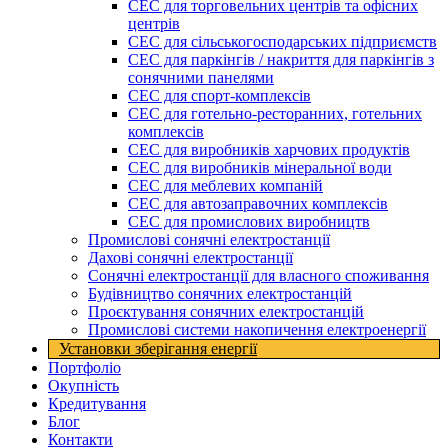
СЕС для торговельних центрів та офісних
центрів
СЕС для сільськогосподарських підприємств
СЕС для паркінгів / накриття для паркінгів з
сонячними панелями
СЕС для спорт-комплексів
СЕС для готельно-ресторанних, готельних
комплексів
СЕС для виробників харчових продуктів
СЕС для виробників мінеральної води
СЕС для меблевих компаній
СЕС для автозаправочних комплексів
СЕС для промислових виробництв
Промислові сонячні електростанції
Дахові сонячні електростанції
Сонячні електростанції для власного споживання
Будівництво сонячних електростанцій
Проєктування сонячних електростанцій
Промислові системи накопичення електроенергії
Установки зберігання енергії​
Портфоліо
Окупність
Кредитування
Блог
Контакти