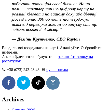
побачити потенціал своєї ділянки. Наша
роль — перетворити цю цифрову карту на
реальні кіловати на вашому даху або ділянці.
Досвід понад 300 об’єктів підтверджує:
шлях від перевірки локації до запуску станції
займає всього 2–4 місяці.”
— Дем’ян Крутченко, CEO Rayton
Вводьте свої координати на карті. Аналізуйте. Озброюйтесь
цифрами.
А коли будете готові будувати —
залишайте заявку на
розрахунок
.
📞 +38 (073) 242-23-43 | 🌐
rayton.com.ua
SHARE
TWEET
FOLLOW
FOLLOW
Archives
Серпень 2026