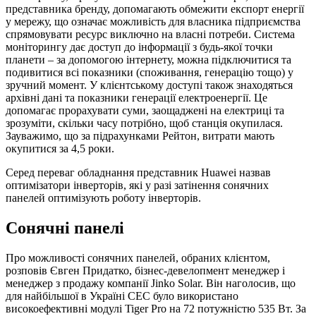
представника бренду, допомагають обмежити експорт енергії
у мережу, що означає можливість для власника підприємства
спрямовувати ресурс виключно на власні потреби. Система
моніторингу дає доступ до інформації з будь-якої точки
планети – за допомогою інтернету, можна підключитися та
подивитися всі показники (споживання, генерацію тощо) у
зручний момент. У клієнтському доступі також знаходяться
архівні дані та показники генерації електроенергії. Це
допомагає прорахувати суми, заощаджені на електриці та
зрозуміти, скільки часу потрібно, щоб станція окупилася.
Зауважимо, що за підрахунками Рейтон, витрати мають
окупитися за 4,5 роки.
Серед переваг обладнання представник Huawei назвав
оптимізатори інверторів, які у разі затінення сонячних
панелей оптимізують роботу інверторів.
Сонячні панелі
Про можливості сонячних панелей, обраних клієнтом,
розповів Євген Придатко, бізнес-девелопмент менеджер і
менеджер з продажу компанії Jinko Solar. Він наголосив, що
для найбільшої в Україні СЕС було використано
високоефективні модулі Tiger Pro на 72 потужністю 535 Вт. За