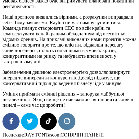
умовах бізнесу важко буде витримувати плановані показники
рентабельності.
Наші прогнози виявились вірними, а розрахунки виправдали
себе. Тому заявляємо: Rayton не має наміру зупинятися.
Команда планує створювати СЕС по всій країні та
комплектувати їх найкращим обладнанням від всесвітньо
відомих брендів. На прикладі виконаних нами проектів можна
сміливо говорити про те, що клієнти, віддавши перевагу
сонячної енергії, стають сильнішими в умовах кризи,
конкурентними на ринку та набувають впевненості у
завтрашньому дні.
Забезпечення дешевою електроенергією дозволяє зазирнути
вперед та випередити конкурентів. Досвід підказує, що
консервативний підхід до ведення бізнесу йде у минуле.
Уміння приймати сміливі рішення – запорука майбутньої
незалежності. Якщо ви ще не наважилися встановити сонячні
панелі – саме час це зробити!
Позначки:
RAYTON
Tascom
СОНЯЧНІ ПАНЕЛІ
SHARE
TWEET
FOLLOW
FOLLOW