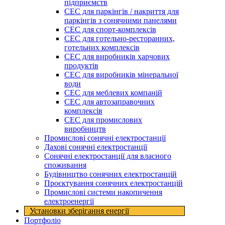
підприємств
СЕС для паркінгів / накриття для
паркінгів з сонячними панелями
СЕС для спорт-комплексів
СЕС для готельно-ресторанних,
готельних комплексів
СЕС для виробників харчових
продуктів
СЕС для виробників мінеральної
води
СЕС для меблевих компаній
СЕС для автозаправочних
комплексів
СЕС для промислових
виробництв
Промислові сонячні електростанції
Дахові сонячні електростанції
Сонячні електростанції для власного
споживання
Будівництво сонячних електростанцій
Проєктування сонячних електростанцій
Промислові системи накопичення
електроенергії
Установки зберігання енергії​
Портфоліо