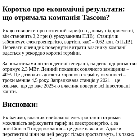
Коротко про економічні результати:
що отримала компанія Tascom?
Якщо говорити про поточний тариф на даному підприємстві,
він становить 3,2 грн (з урахуванням ПДВ). Станція ж
забезпечує електроенергією, вартість якої – 0,62 коп. (з ПДВ).
Переваги очевидні: повернути витрати власнику компанії
вдасться у рекордно короткі терміни.
За показниками літньої денної генерації, на день підприємство
отримує 2,3 МВт. Денний показник сонячного заміщення –
40%. Це дозволить досягти хорошого терміну окупності –
трохи менше 4,5 року. Запрацювала станція у 2021 – це
означає, що до вже 2025-го власник поверне всі інвестовані
кошти.
Висновки:
Як бачимо, власник найбільшої електростанції отримав
можливість зафіксувати тариф на електроенергію, а за
постійного її подорожчання – це дуже важливо. Адже в
перспективі ціни на цей ресурс тільки зростатимуть, і в таких