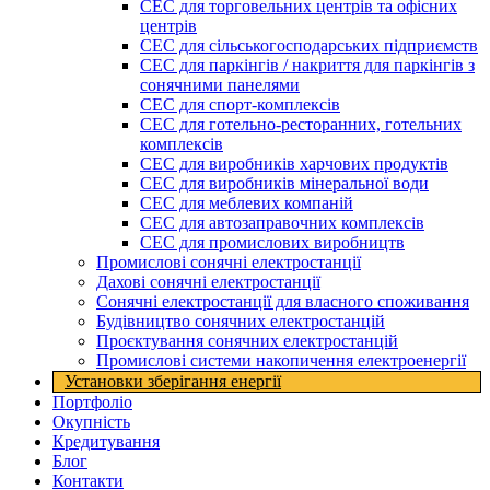
СЕС для торговельних центрів та офісних
центрів
СЕС для сільськогосподарських підприємств
СЕС для паркінгів / накриття для паркінгів з
сонячними панелями
СЕС для спорт-комплексів
СЕС для готельно-ресторанних, готельних
комплексів
СЕС для виробників харчових продуктів
СЕС для виробників мінеральної води
СЕС для меблевих компаній
СЕС для автозаправочних комплексів
СЕС для промислових виробництв
Промислові сонячні електростанції
Дахові сонячні електростанції
Сонячні електростанції для власного споживання
Будівництво сонячних електростанцій
Проєктування сонячних електростанцій
Промислові системи накопичення електроенергії
Установки зберігання енергії​
Портфоліо
Окупність
Кредитування
Блог
Контакти