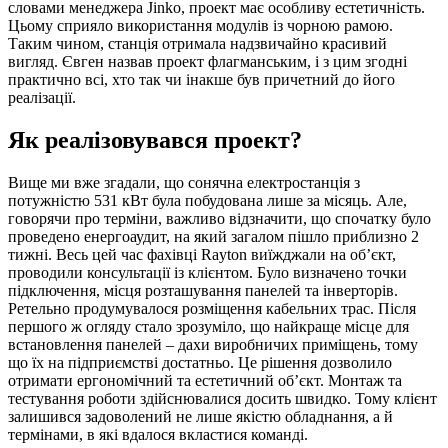
словами менеджера Jinko, проект має особливу естетичність.
Цьому сприяло використання модулів із чорною рамою.
Таким чином, станція отримала надзвичайно красивий
вигляд. Євген назвав проект флагманським, і з цим згодні
практично всі, хто так чи інакше був причетний до його
реалізації.
Як реалізовувався проект?
Вище ми вже згадали, що сонячна електростанція з
потужністю 531 кВт була побудована лише за місяць. Але,
говорячи про терміни, важливо відзначити, що спочатку було
проведено енергоаудит, на який загалом пішло приблизно 2
тижні. Весь цей час фахівці Rayton виїжджали на об’єкт,
проводили консультації із клієнтом. Було визначено точки
підключення, місця розташування панелей та інверторів.
Ретельно продумувалося розміщення кабельних трас. Після
першого ж огляду стало зрозуміло, що найкраще місце для
встановлення панелей – дахи виробничих приміщень, тому
що їх на підприємстві достатньо. Це рішення дозволило
отримати ергономічний та естетичний об’єкт. Монтаж та
тестування роботи здійснювалися досить швидко. Тому клієнт
залишився задоволений не лише якістю обладнання, а й
термінами, в які вдалося вкластися команді.