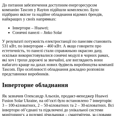
До питання забезпечення доступним енергоресурсом
компанію Tascom у Rayton підійшли комплексно. Було
підібрано якісне та надійне обладнання відомих брендів,
найкращих у своїх напрямках:
Інвертори – Huawei;
Сонячні панелі – Jinko Solar
У результаті потужність електростанції по панелям становить
531 кВт, по інверторам – 460 кВт. А якщо говорити про
естетичність, то панелі стали справжньою окрасою даху,
оскільки використовувалися сонячні модулі в чорних рамах,
які хоч і трохи дорожчі за звичайні, але виглядають вони
набагато краще на дахах нових будівель виробництва компанії
Tascom. Про особливості обладнання докладно розповіли
представники виробників.
Інверторне обладнання
Як зазначив Олександр Альохін, продакт-менеджер Huawei
Fusion Solar Ukraine, на об’єкті було встановлено 7 інверторів:
3 – 100-кіловатних, 2 – 50-кіловатних та 2 – 30-кіловатних. Всі
інвертори об’єднані та підключені до унікальної системи
моніторингу, а розумні лічильники – смартмітери, за словами