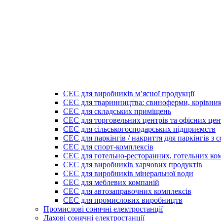
СЕС для виробників мʼясної продукції
СЕС для тваринництва: свиноферми, корівник
СЕС для складських приміщень
СЕС для торговельних центрів та офісних цен
СЕС для сільськогосподарських підприємств
СЕС для паркінгів / накриття для паркінгів з
СЕС для спорт-комплексів
СЕС для готельно-ресторанних, готельних ко
СЕС для виробників харчових продуктів
СЕС для виробників мінеральної води
СЕС для меблевих компаній
СЕС для автозаправочних комплексів
СЕС для промислових виробництв
Промислові сонячні електростанції
Дахові сонячні електростанції