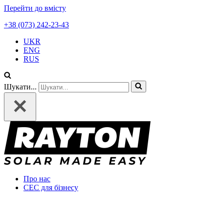
Перейти до вмісту
+38 (073) 242-23-43
UKR
ENG
RUS
Шукати...
Про нас
СЕС для бізнесу