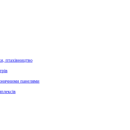
и, птахівництво
трів
 сонячними панелями
мплексів