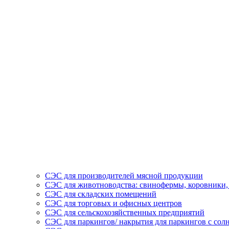
СЭС для производителей мясной продукции
СЭС для животноводства: свинофермы, коровники,
СЭС для складских помещений
СЭС для торговых и офисных центров
СЭС для сельскохозяйственных предприятий
СЭС для паркингов/ накрытия для паркингов с со