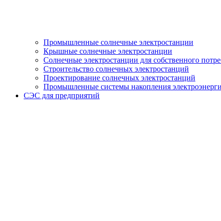
Промышленные солнечные электростанции
Крышные солнечные электростанции
Солнечные электростанции для собственного потр
Строительство солнечных электростанций
Проектирование солнечных электростанций
Промышленные системы накопления электроэнерг
СЭС для предприятий