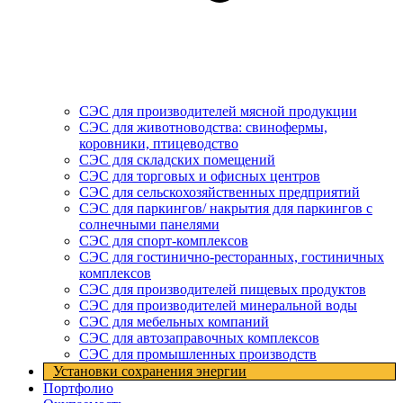
СЭС для производителей мясной продукции
СЭС для животноводства: свинофермы,
коровники, птицеводство
СЭС для складских помещений
СЭС для торговых и офисных центров
СЭС для сельскохозяйственных предприятий
СЭС для паркингов/ накрытия для паркингов с
солнечными панелями
СЭС для спорт-комплексов
СЭС для гостинично-ресторанных, гостиничных
комплексов
СЭС для производителей пищевых продуктов
СЭС для производителей минеральной воды
СЭС для мебельных компаний
СЭС для автозаправочных комплексов
СЭС для промышленных производств
Установки cохранения энергии
Портфолио