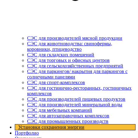
СЭС для производителей мясной продукции
СЭС для животноводства: свинофермы,
коровники, птицеводство
СЭС для складских помещений
СЭС для торговых и офисных центров
СЭС для сельскохозяйственных предприятий
СЭС для паркингов/ накрытия для паркингов с
солнечными панелями
СЭС для спорт-комплексов
СЭС для гостинично-ресторанных, гостиничных
комплексов
СЭС для производителей пищевых продуктов
СЭС для производителей минеральной воды
СЭС для мебельных компаний
СЭС для автозаправочных комплексов
СЭС для промышленных производств
Установки cохранения энергии
Портфолио