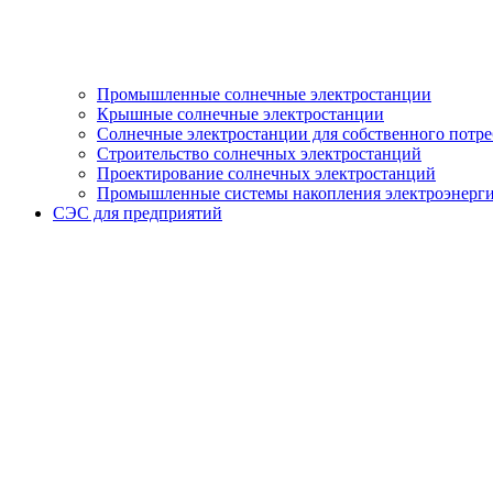
Промышленные солнечные электростанции
Крышные солнечные электростанции
Солнечные электростанции для собственного потр
Строительство солнечных электростанций
Проектирование солнечных электростанций
Промышленные системы накопления электроэнерг
СЭС для предприятий