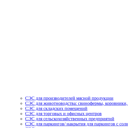
СЭС для производителей мясной продукции
СЭС для животноводства: свинофермы, коровники,
СЭС для складских помещений
СЭС для торговых и офисных центров
СЭС для сельскохозяйственных предприятий
СЭС для паркингов/ накрытия для паркингов с со