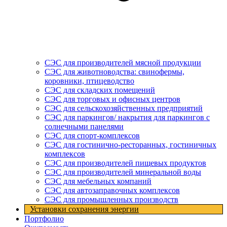
СЭС для производителей мясной продукции
СЭС для животноводства: свинофермы,
коровники, птицеводство
СЭС для складских помещений
СЭС для торговых и офисных центров
СЭС для сельскохозяйственных предприятий
СЭС для паркингов/ накрытия для паркингов с
солнечными панелями
СЭС для спорт-комплексов
СЭС для гостинично-ресторанных, гостиничных
комплексов
СЭС для производителей пищевых продуктов
СЭС для производителей минеральной воды
СЭС для мебельных компаний
СЭС для автозаправочных комплексов
СЭС для промышленных производств
Установки cохранения энергии
Портфолио