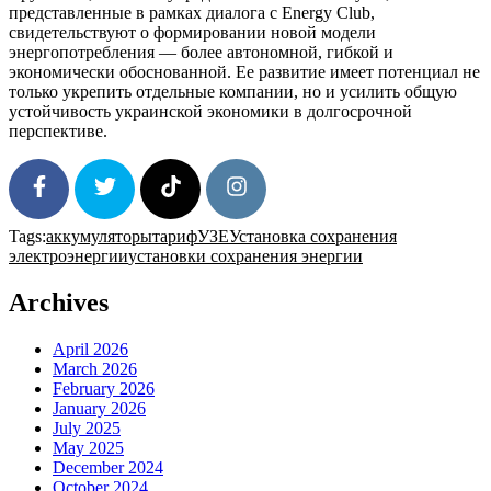
представленные в рамках диалога с Energy Club,
свидетельствуют о формировании новой модели
энергопотребления — более автономной, гибкой и
экономически обоснованной. Ее развитие имеет потенциал не
только укрепить отдельные компании, но и усилить общую
устойчивость украинской экономики в долгосрочной
перспективе.
Tags:
аккумуляторы
тариф
УЗЕ
Установка сохранения
SHARE
TWEET
FOLLOW
FOLLOW
электроэнергии
установки сохранения энергии
Archives
April 2026
March 2026
February 2026
January 2026
July 2025
May 2025
December 2024
October 2024