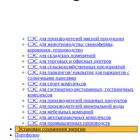
СЭС для производителей мясной продукции
СЭС для животноводства: свинофермы,
коровники, птицеводство
СЭС для складских помещений
СЭС для торговых и офисных центров
СЭС для сельскохозяйственных предприятий
СЭС для паркингов/ накрытия для паркингов с
солнечными панелями
СЭС для спорт-комплексов
СЭС для гостинично-ресторанных, гостиничных
комплексов
СЭС для производителей пищевых продуктов
СЭС для производителей минеральной воды
СЭС для мебельных компаний
СЭС для автозаправочных комплексов
СЭС для промышленных производств
Установки cохранения энергии
Портфолио