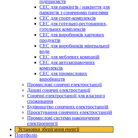
підприємств
СЕС для паркінгів / накриття для
паркінгів з сонячними панелями
СЕС для спорт-комплексів
СЕС для готельно-ресторанних,
готельних комплексів
СЕС для виробників харчових
продуктів
СЕС для виробників мінеральної
води
СЕС для меблевих компаній
СЕС для автозаправочних
комплексів
СЕС для промислових
виробництв
Промислові сонячні електростанції
Дахові сонячні електростанції
Сонячні електростанції для власного
споживання
Будівництво сонячних електростанцій
Проєктування сонячних електростанцій
Промислові системи накопичення
електроенергії
Установки зберігання енергії​
Портфоліо