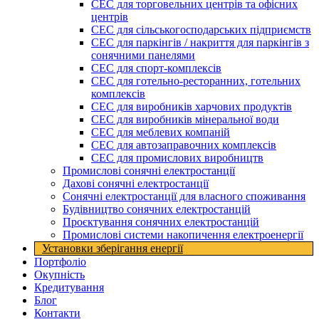
СЕС для торговельних центрів та офісних
центрів
СЕС для сільськогосподарських підприємств
СЕС для паркінгів / накриття для паркінгів з
сонячними панелями
СЕС для спорт-комплексів
СЕС для готельно-ресторанних, готельних
комплексів
СЕС для виробників харчових продуктів
СЕС для виробників мінеральної води
СЕС для меблевих компаній
СЕС для автозаправочних комплексів
СЕС для промислових виробництв
Промислові сонячні електростанції
Дахові сонячні електростанції
Сонячні електростанції для власного споживання
Будівництво сонячних електростанцій
Проєктування сонячних електростанцій
Промислові системи накопичення електроенергії
Установки зберігання енергії​
Портфоліо
Окупність
Кредитування
Блог
Контакти