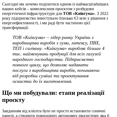
Сьогодні ми хочемо поділитися одним із наймасштабніших
наших кейсів – комплексним проєктом з розбудови
енергетичної інфраструктури для
ТОВ «Київгума»
. З 2022
року підприємство інвестувало близько €3 млн у рішення з
енергоефективності, і ми раді бути частиною цієї
трансформації.
ТОВ «Київгума» – лідер ринку України з
виробництва виробів з гуми, латексу, ПВХ,
ТЕП і силікону. «Київгума» виробляє більше 4
тис. найменувань продукції для всіх галузей
народного господарства. Підприємство
повного циклу, що дозволяє надавати
послуги з виробництва виробів, починаючи
від розробки суміші та проектування
оснастки до їх виготовлення.
Що ми побудували: етапи реалізації
проєкту
Завданням від клієнта було не просто встановити сонячні
панелі, а створити повноцінну автономну екосистему, яка б