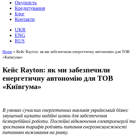
Окупність
Кредитування
Блог
Контакти
UKR
ENG
RUS
Home
»
Кейс Rayton: як ми забезпечили енергетичну автономію для ТОВ
«Київгума»
Кейс Rayton: як ми забезпечили
енергетичну автономію для ТОВ
«Київгума»
В умовах сучасних енергетичних викликів український бізнес
змушений шукати надійні шляхи для забезпечення
безперебійної роботи. Постійні відключення електроенергії та
зростання тарифів роблять питання енергонезалежності
питанням виживання на ринку.