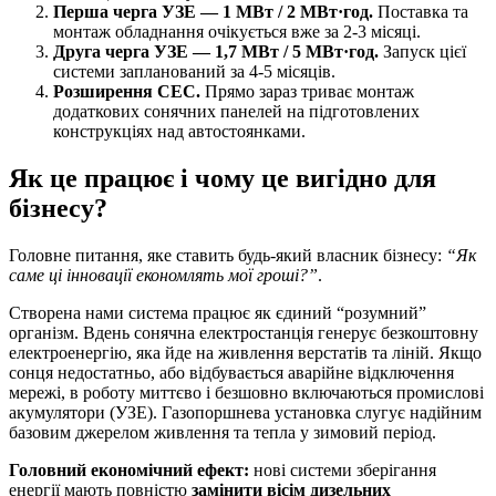
Перша черга УЗЕ — 1 МВт / 2 МВт·год.
Поставка та
монтаж обладнання очікується вже за 2-3 місяці.
Друга черга УЗЕ — 1,7 МВт / 5 МВт·год.
Запуск цієї
системи запланований за 4-5 місяців.
Розширення СЕС.
Прямо зараз триває монтаж
додаткових сонячних панелей на підготовлених
конструкціях над автостоянками.
Як це працює і чому це вигідно для
бізнесу?
Головне питання, яке ставить будь-який власник бізнесу:
“Як
саме ці інновації економлять мої гроші?”
.
Створена нами система працює як єдиний “розумний”
організм. Вдень сонячна електростанція генерує безкоштовну
електроенергію, яка йде на живлення верстатів та ліній. Якщо
сонця недостатньо, або відбувається аварійне відключення
мережі, в роботу миттєво і безшовно включаються промислові
акумулятори (УЗЕ). Газопоршнева установка слугує надійним
базовим джерелом живлення та тепла у зимовий період.
Головний економічний ефект:
нові системи зберігання
енергії мають повністю
замінити вісім дизельних