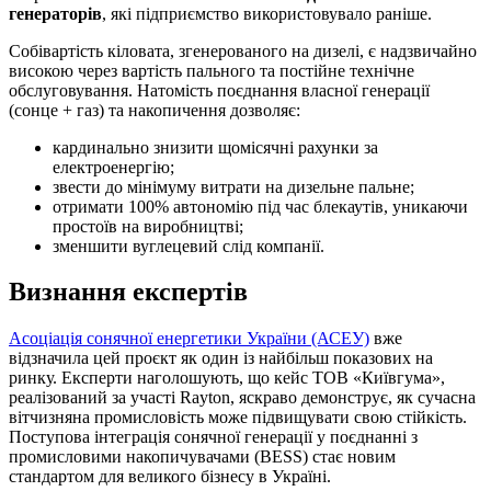
генераторів
, які підприємство використовувало раніше.
Собівартість кіловата, згенерованого на дизелі, є надзвичайно
високою через вартість пального та постійне технічне
обслуговування. Натомість поєднання власної генерації
(сонце + газ) та накопичення дозволяє:
кардинально знизити щомісячні рахунки за
електроенергію;
звести до мінімуму витрати на дизельне пальне;
отримати 100% автономію під час блекаутів, уникаючи
простоїв на виробництві;
зменшити вуглецевий слід компанії.
Визнання експертів
Асоціація сонячної енергетики України (АСЕУ)
вже
відзначила цей проєкт як один із найбільш показових на
ринку. Експерти наголошують, що кейс ТОВ «Київгума»,
реалізований за участі Rayton, яскраво демонструє, як сучасна
вітчизняна промисловість може підвищувати свою стійкість.
Поступова інтеграція сонячної генерації у поєднанні з
промисловими накопичувачами (BESS) стає новим
стандартом для великого бізнесу в Україні.