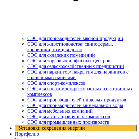
СЭС для производителей мясной продукции
СЭС для животноводства: свинофермы,
коровники, птицеводство
СЭС для складских помещений
СЭС для торговых и офисных центров
СЭС для сельскохозяйственных предприятий
СЭС для паркингов/ накрытия для паркингов с
солнечными панелями
СЭС для спорт-комплексов
СЭС для гостинично-ресторанных, гостиничных
комплексов
СЭС для производителей пищевых продуктов
СЭС для производителей минеральной воды
СЭС для мебельных компаний
СЭС для автозаправочных комплексов
СЭС для промышленных производств
Установки cохранения энергии
Портфолио